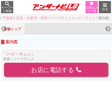
キーワー
お気に入
目次
ド検索
り一覧
/
千葉県
/
市原・木更津・君津
/
ソープランド
/
ハイ・チュッ
/
案内図
店舗トップ
案内図
「ハイ・チュッ」
市原 / ソープランド
お店に電話する