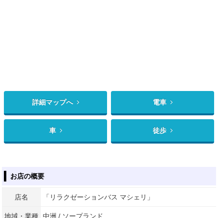
詳細マップへ
電車
車
徒歩
お店の概要
店名
「リラクゼーションバス マシェリ」
地域・業種
中洲 / ソープランド