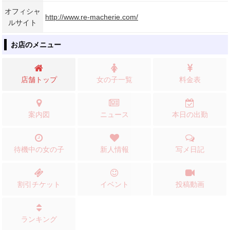
オフィシャ
http://www.re-macherie.com/
ルサイト
お店のメニュー
店舗トップ
女の子一覧
料金表
案内図
ニュース
本日の出勤
待機中の女の子
新人情報
写メ日記
割引チケット
イベント
投稿動画
ランキング