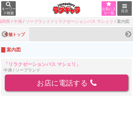
キーワー
お気に入
目次
ド検索
り一覧
福岡県
/
中洲
/
ソープランド
/
リラクゼーションバス マシェリ
/
案内図
店舗トップ
案内図
「リラクゼーションバス マシェリ」
中洲 / ソープランド
お店に電話する