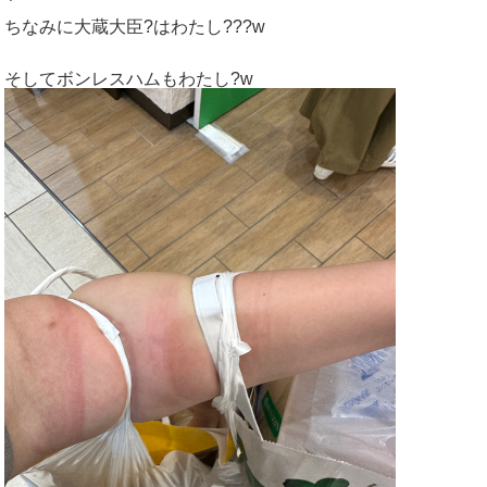
ちなみに大蔵大臣?はわたし???w
そしてボンレスハムもわたし?w