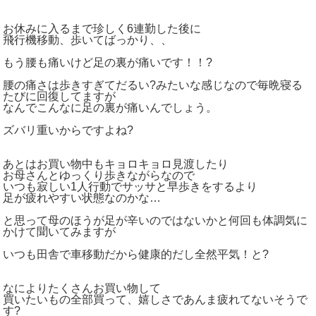
お休みに入るまで珍しく6連勤した後に
飛行機移動、歩いてばっかり、、
もう腰も痛いけど足の裏が痛いです！！?
腰の痛さは歩きすぎてだるい?みたいな感じなので毎晩寝る
たびに回復してますが
なんでこんなに足の裏が痛いんでしょう。
ズバリ重いからですよね?
あとはお買い物中もキョロキョロ見渡したり
お母さんとゆっくり歩きながらなので
いつも寂しい1人行動でサッサと早歩きをするより
足が疲れやすい状態なのかな…
と思って母のほうが足が辛いのではないかと何回も体調気に
かけて聞いてみますが
いつも田舎で車移動だから健康的だし全然平気！と?
なによりたくさんお買い物して
買いたいもの全部買って、嬉しさであんま疲れてないそうで
す?