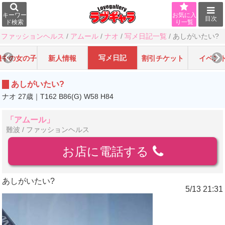
キーワー
お気に入
目次
ド検索
り一覧
ファッションヘルス
/
アムール
/
ナオ
/
写メ日記一覧
/
あしがいたい?
写メ日記
機中の女の子
新人情報
割引チケット
イベン
あしがいたい?
ナオ 27歳｜T162 B86(G) W58 H84
「アムール」
難波 / ファッションヘルス
お店に電話する
あしがいたい?
5/13 21:31