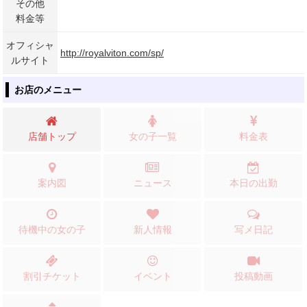
その他
料金等
オフィシャ
http://royalviton.com/sp/
ルサイト
お店のメニュー
店舗トップ
女の子一覧
料金表
案内図
ニュース
本日の出勤
待機中の女の子
新人情報
写メ日記
割引チケット
イベント
投稿動画