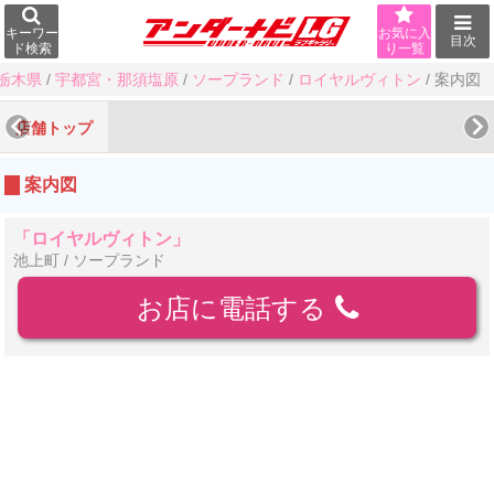
キーワー
お気に入
目次
ド検索
り一覧
栃木県
/
宇都宮・那須塩原
/
ソープランド
/
ロイヤルヴィトン
/
案内図
店舗トップ
案内図
「ロイヤルヴィトン」
池上町 / ソープランド
お店に電話する