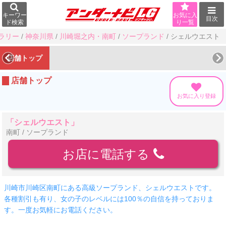
キーワー
お気に入
目次
ド検索
り一覧
ラリー
/
神奈川県
/
川崎堀之内・南町
/
ソープランド
/
シェルウエスト
店舗トップ
店舗トップ
お気に入り登録
「シェルウエスト」
南町 / ソープランド
お店に電話する
川崎市川崎区南町にある高級ソープランド、シェルウエストです。
各種割引も有り、女の子のレベルには100％の自信を持っておりま
す。一度お気軽にお電話ください。