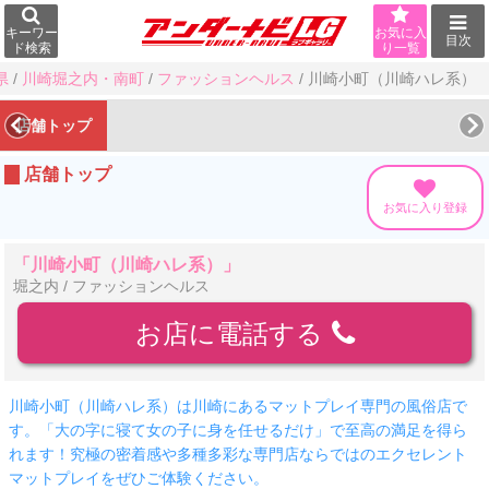
キーワー
お気に入
目次
ド検索
り一覧
県
/
川崎堀之内・南町
/
ファッションヘルス
/
川崎小町（川崎ハレ系）
店舗トップ
店舗トップ
お気に入り登録
「川崎小町（川崎ハレ系）」
堀之内 / ファッションヘルス
お店に電話する
川崎小町（川崎ハレ系）は川崎にあるマットプレイ専門の風俗店で
す。「大の字に寝て女の子に身を任せるだけ」で至高の満足を得ら
れます！究極の密着感や多種多彩な専門店ならではのエクセレント
マットプレイをぜひご体験ください。