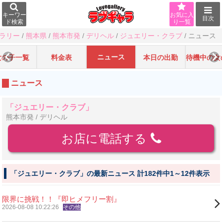
キーワー
お気に入
目次
ド検索
り一覧
ラリー
/
熊本県
/
熊本市発
/
デリヘル
/
ジュエリー・クラブ
/
ニュース
ニュース
女の子一覧
料金表
本日の出勤
待機中の女
ニュース
「ジュエリー・クラブ」
熊本市発 / デリヘル
お店に電話する
「ジュエリー・クラブ」の最新ニュース 計182件中1～12件表示
限界に挑戦！！『即ヒメフリー割』
2026-08-08 10:22:26
その他