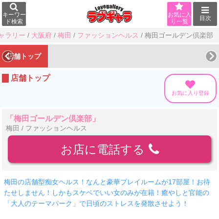
キーワー
お気に入
目次
ド検索
り一覧
ャラリー
/
大阪府
/
梅田
/
ファッションヘルス
/
梅田ゴールデン倶楽部
店舗トップ
店舗トップ
お気に入り登録
「梅田ゴールデン倶楽部」
梅田 / ファッションヘルス
お店に電話する
梅田の店舗型痴女ヘルス！なんと豪華プレイルームが17部屋！お待
たせしません！しかもスケベでいい女のみが在籍！癒やしと官能の
「大人のテーマパーク」で日頃のストレスを発散させよう！