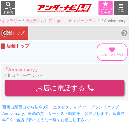
キーワー
お気に入
目次
ド検索
り一覧
ブギャラリー
/
埼玉県
/
西川口・蕨・戸田
/
ソープランド
/
Anniversary
店舗トップ
店舗トップ
お気に入り登録
「Anniversary」
西川口 / ソープランド
お店に電話する
西川口駅西口から徒歩3分！エクゼクティブ ソープランドクラブ
Anniversary。最高の質・サービス・時間を、お届けします。写真見
学OK！当店で夢のような一時をお過ごし下さい・・・♪