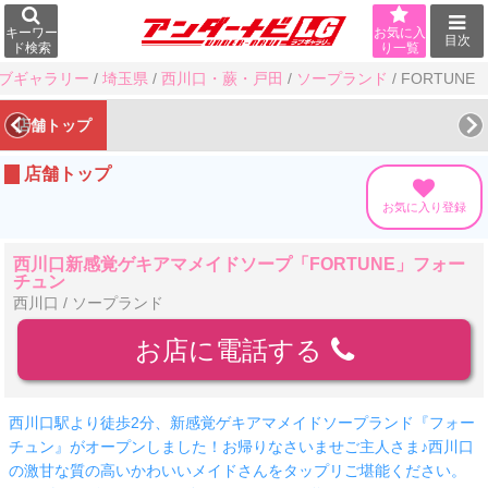
キーワー
お気に入
目次
ド検索
り一覧
ブギャラリー
/
埼玉県
/
西川口・蕨・戸田
/
ソープランド
/
FORTUNE
店舗トップ
店舗トップ
お気に入り登録
西川口新感覚ゲキアマメイドソープ「FORTUNE」フォー
チュン
西川口 / ソープランド
お店に電話する
西川口駅より徒歩2分、新感覚ゲキアマメイドソープランド『フォー
チュン』がオープンしました！お帰りなさいませご主人さま♪西川口
の激甘な質の高いかわいいメイドさんをタップリご堪能ください。