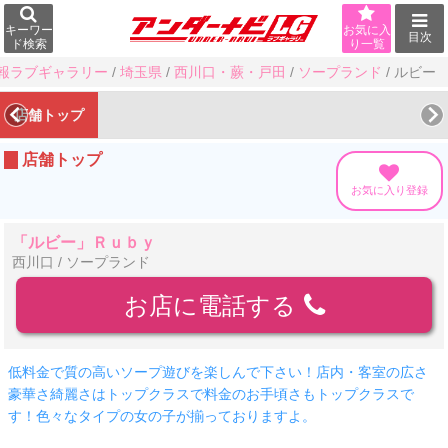
キーワー
お気に入
目次
ド検索
り一覧
報ラブギャラリー
/
埼玉県
/
西川口・蕨・戸田
/
ソープランド
/
ルビー
店舗トップ
店舗トップ
お気に入り登録
「ルビー」Ｒｕｂｙ
西川口 / ソープランド
お店に電話する
低料金で質の高いソープ遊びを楽しんで下さい！店内・客室の広さ
豪華さ綺麗さはトップクラスで料金のお手頃さもトップクラスで
す！色々なタイプの女の子が揃っておりますよ。