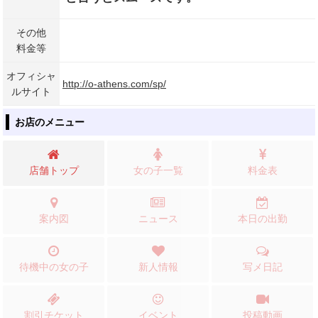
その他
料金等
オフィシャ
http://o-athens.com/sp/
ルサイト
お店のメニュー
店舗トップ
女の子一覧
料金表
案内図
ニュース
本日の出勤
待機中の女の子
新人情報
写メ日記
割引チケット
イベント
投稿動画