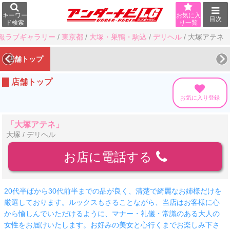
キーワー
お気に入
目次
ド検索
り一覧
報ラブギャラリー
/
東京都
/
大塚・巣鴨・駒込
/
デリヘル
/
大塚アテネ
店舗トップ
店舗トップ
お気に入り登録
「大塚アテネ」
大塚 / デリヘル
お店に電話する
20代半ばから30代前半までの品が良く、清楚で綺麗なお姉様だけを
厳選しております。ルックスもさることながら、当店はお客様に心
から愉しんでいただけるように、マナー・礼儀・常識のある大人の
女性をお届けいたします。お好みの美女と心行くまでお楽しみ下さ