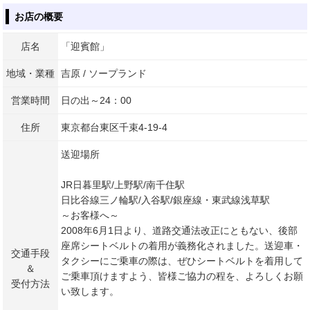
お店の概要
店名
「迎賓館」
地域・業種
吉原 / ソープランド
営業時間
日の出～24：00
住所
東京都台東区千束4-19-4
送迎場所
JR日暮里駅/上野駅/南千住駅
日比谷線三ノ輪駅/入谷駅/銀座線・東武線浅草駅
～お客様へ～
2008年6月1日より、道路交通法改正にともない、後部
座席シートベルトの着用が義務化されました。送迎車・
交通手段
タクシーにご乗車の際は、ぜひシートベルトを着用して
＆
ご乗車頂けますよう、皆様ご協力の程を、よろしくお願
受付方法
い致します。