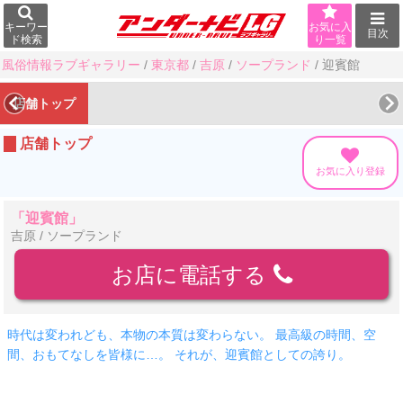
キーワー
お気に入
目次
ド検索
り一覧
風俗情報ラブギャラリー
/
東京都
/
吉原
/
ソープランド
/
迎賓館
店舗トップ
店舗トップ
お気に入り登録
「迎賓館」
吉原 / ソープランド
お店に電話する
時代は変われども、本物の本質は変わらない。 最高級の時間、空
間、おもてなしを皆様に…。 それが、迎賓館としての誇り。