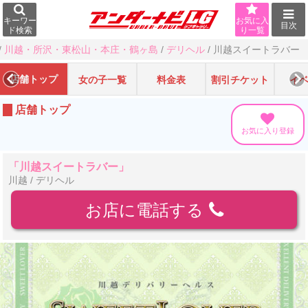
キーワー
お気に入
目次
ド検索
り一覧
/
川越・所沢・東松山・本庄・鶴ヶ島
/
デリヘル
/
川越スイートラバー
店舗トップ
女の子一覧
料金表
割引チケット
イ
店舗トップ
お気に入り登録
「川越スイートラバー」
川越 / デリヘル
お店に電話する