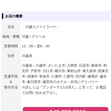
お店の概要
店名
「川越スイートラバー」
地域・業種
川越 / デリヘル
営業時間
12：00～翌6：00
住所
川越発
川越発～川越市･さいたま市･入間市･日高市･新座市･和
光市･戸田市･川口市･桶川市･東村山市･東久留米･西東京
交通手段
市･清瀬市･草加市･八潮市･三郷市･宮代町･練馬区･越谷
＆
市･春日部市･蓮田市のホテル・自宅にデリバリー
受付方法
※詳しくは『アンダーナビLG見た』と言って、お電話
でお問い合わせ下さい。