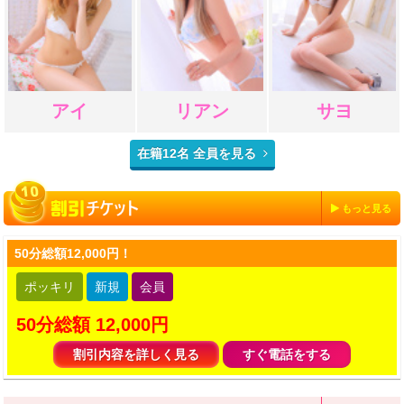
アイ
リアン
サヨ
在籍12名 全員を見る
もっと見る
50分総額12,000円！
ポッキリ
新規
会員
50分総額 12,000円
割引内容を詳しく見る
すぐ電話をする