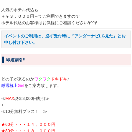
人気のホテル代込も
＋￥３，０００円～でご利用できますので
ホテル代込のお客様はお気軽にご相談ください!(^^)!
イベントのご利用は、必ず受付時に『アンダーナビLG見た』とお
申し付け下さい。
即姫割引!!
どの子が来るのか
ワ
ク
ワ
ク
ドキドキ
♪
厳選極上
Girl
をご案内致します。
≪
MAX
現金3,000円割引≫
+
≪10分無料プラス！！≫
★60分・・・１４，０００円
★80分・・・１８，０００円