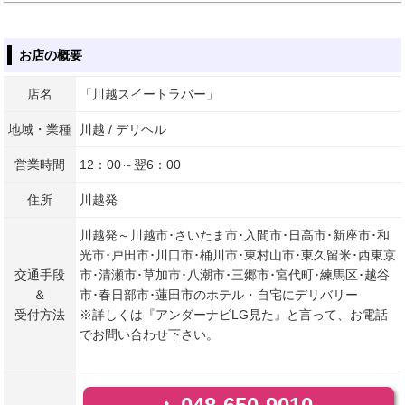
お店の概要
店名
「川越スイートラバー」
地域・業種
川越 / デリヘル
営業時間
12：00～翌6：00
住所
川越発
川越発～川越市･さいたま市･入間市･日高市･新座市･和
光市･戸田市･川口市･桶川市･東村山市･東久留米･西東京
交通手段
市･清瀬市･草加市･八潮市･三郷市･宮代町･練馬区･越谷
＆
市･春日部市･蓮田市のホテル・自宅にデリバリー
受付方法
※詳しくは『アンダーナビLG見た』と言って、お電話
でお問い合わせ下さい。