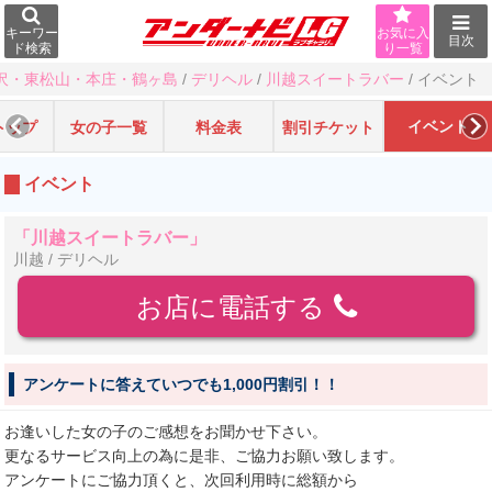
キーワー
お気に入
目次
ド検索
り一覧
沢・東松山・本庄・鶴ヶ島
/
デリヘル
/
川越スイートラバー
/
イベント
イベント
トップ
女の子一覧
料金表
割引チケット
イベント
「川越スイートラバー」
川越 / デリヘル
お店に電話する
アンケートに答えていつでも1,000円割引！！
お逢いした女の子のご感想をお聞かせ下さい。
更なるサービス向上の為に是非、ご協力お願い致します。
アンケートにご協力頂くと、次回利用時に総額から